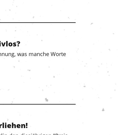
ivlos?
 Ahnung, was manche Worte
rliehen!