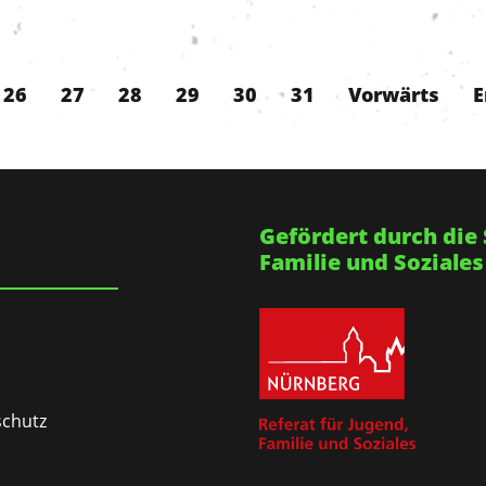
26
27
28
29
30
31
Vorwärts
E
Gefördert durch die 
Familie und Soziales
chutz