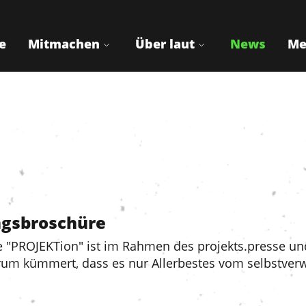
e
Mitmachen
Über laut
News
Me
ngsbroschüre
 "PROJEKTion" ist im Rahmen des projekts.presse und
arum kümmert, dass es nur Allerbestes vom selbstver