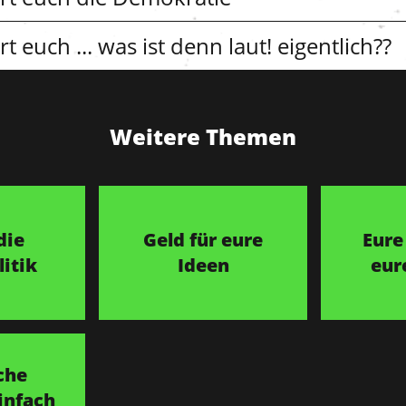
t euch ... was ist denn laut! eigentlich??
Weitere Themen
die
Geld für eure
Eure
itik
Ideen
eur
che
infach