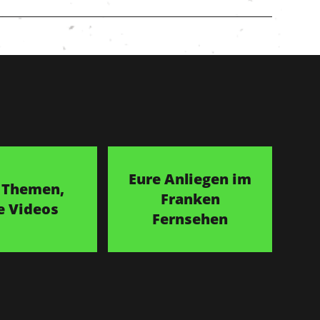
Eure Anliegen im
 Themen,
Franken
e Videos
Fernsehen