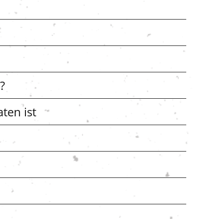
?
ten ist