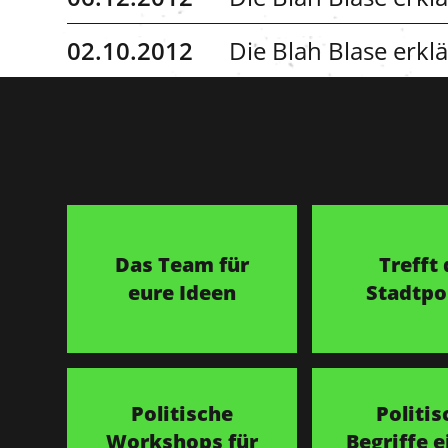
02.10.2012
Die Blah Blase erklär
Das Team für
Trefft 
eure Ideen
Stadtpol
Politische
Politis
Workshops für
Begriffe e