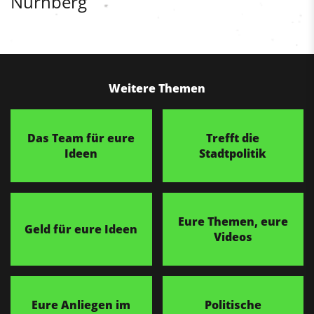
Nürnberg
Weitere Themen
Das Team für eure
Trefft die
Ideen
Stadtpolitik
Eure Themen, eure
Geld für eure Ideen
Videos
Eure Anliegen im
Politische