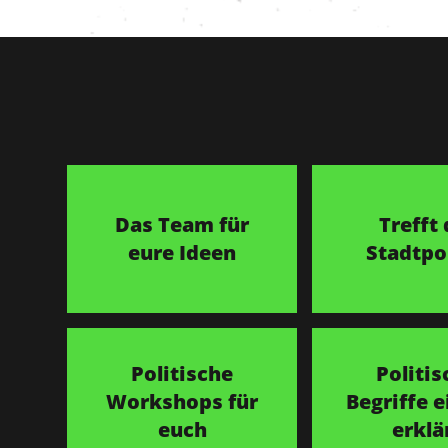
Das Team für
Trefft 
eure Ideen
Stadtpol
Politische
Politis
Workshops für
Begriffe e
euch
erklä