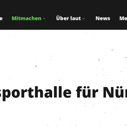
e
Mitmachen
Über laut
News
Me
sporthalle für N