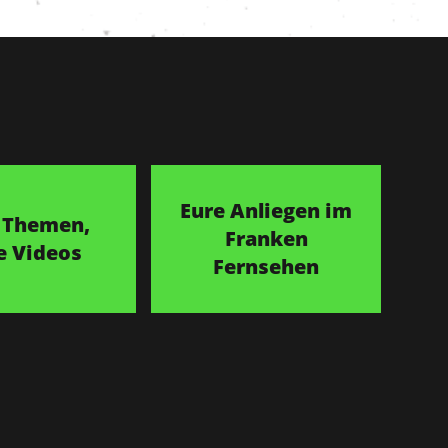
Eure Anliegen im
 Themen,
Franken
e Videos
Fernsehen