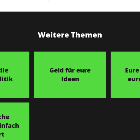
Weitere Themen
die
Geld für eure
Eure
itik
Ideen
eur
che
infach
rt