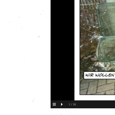
1
/
18