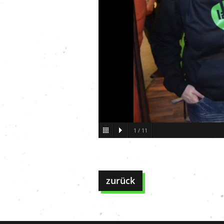
1
/
11
zurück