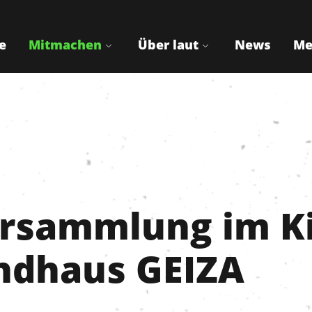
e
Mitmachen
Über laut
News
Me
rsammlung im Ki
ndhaus GEIZA