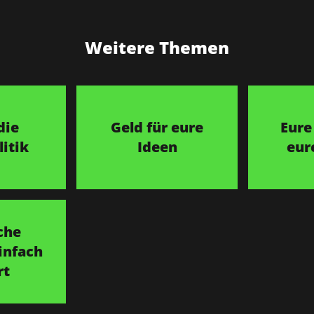
Weitere Themen
die
Geld für eure
Eure
itik
Ideen
eur
che
infach
rt