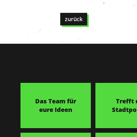
zurück
Das Team für
Trefft 
eure Ideen
Stadtpol