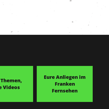
Eure Anliegen im
 Themen,
Franken
e Videos
Fernsehen