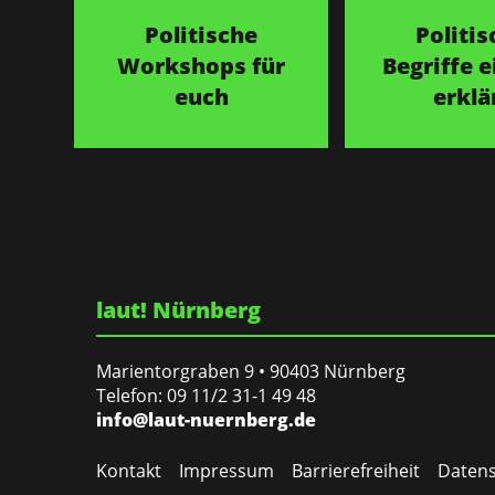
Politische
Politis
Workshops für
Begriffe e
euch
erklä
laut! Nürnberg
Marientorgraben 9 • 90403 Nürnberg
Telefon: 09 11/2 31-1 49 48
info@laut-nuernberg.de
Kontakt
Impressum
Barrierefreiheit
Datens