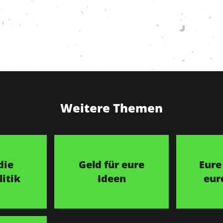
Weitere Themen
die
Geld für eure
Eure
itik
Ideen
eur