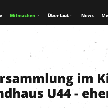
e
Mitmachen
Über laut
News
Me
rsammlung im Ki
ndhaus U44 - ehe