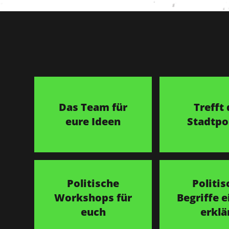
Das Team für
Trefft 
eure Ideen
Stadtpol
Politische
Politis
Workshops für
Begriffe e
euch
erklä