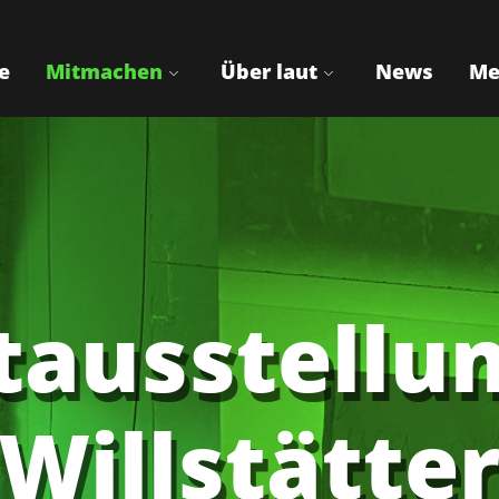
e
Mitmachen
Über laut
News
Me
tausstellun
Willstätte