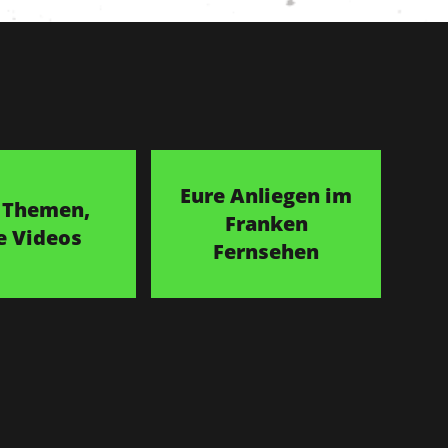
Eure Anliegen im
 Themen,
Franken
e Videos
Fernsehen