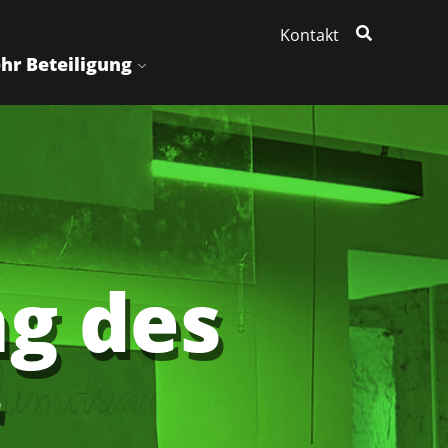
Kontakt
hr Beteiligung
g des
r