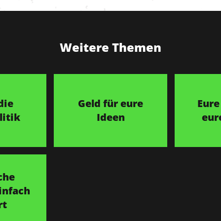
Weitere Themen
die
Geld für eure
Eure
itik
Ideen
eur
che
infach
rt