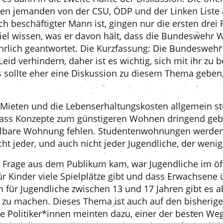
tten jemanden von der CSU, ÖDP und der Linken Liste
h beschäftigter Mann ist, gingen nur die ersten drei 
piel wissen, was er davon hält, dass die Bundeswehr 
hrlich geantwortet. Die Kurzfassung: Die Bundeswehr
eid verhindern, daher ist es wichtig, sich mit ihr zu
es sollte eher eine Diskussion zu diesem Thema geben,
 Mieten und die Lebenserhaltungskosten allgemein st
t, dass Konzepte zum günstigeren Wohnen dringend g
ahlbare Wohnung fehlen. Studentenwohnungen werden
icht jeder, und auch nicht jeder Jugendliche, der wenig
 Frage aus dem Publikum kam, war Jugendliche im öf
ür Kinder viele Spielplätze gibt und dass Erwachsene ü
m für Jugendliche zwischen 13 und 17 Jahren gibt es a
les zu machen. Dieses Thema ist auch auf den bisher
e Politiker*innen meinten dazu, einer der besten We