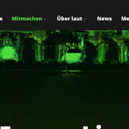
e
Mitmachen
Über laut
News
Me