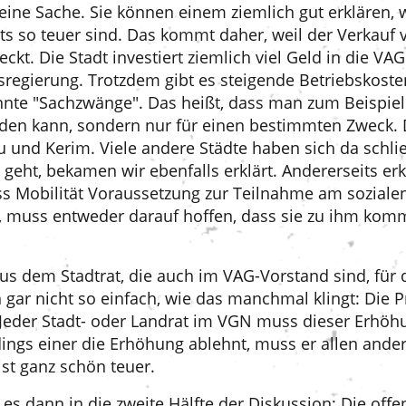
 eine Sache. Sie können einem ziemlich gut erklären,
ts so teuer sind. Das kommt daher, weil der Verkauf 
deckt. Die Stadt investiert ziemlich viel Geld in die
regierung. Trotzdem gibt es steigende Betriebskost
nte "Sachzwänge". Das heißt, dass man zum Beispie
den kann, sondern nur für einen bestimmten Zweck. 
u und Kerim. Viele andere Städte haben sich da schli
geht, bekamen wir ebenfalls erklärt. Andererseits e
ss Mobilität Voraussetzung zur Teilnahme am sozialen
 muss entweder darauf hoffen, dass sie zu ihm komm
e aus dem Stadtrat, die auch im VAG-Vorstand sind, fü
h gar nicht so einfach, wie das manchmal klingt: Die 
t. Jeder Stadt- oder Landrat im VGN muss dieser Erhö
ngs einer die Erhöhung ablehnt, muss er allen ander
ist ganz schön teuer.
es dann in die zweite Hälfte der Diskussion: Die of