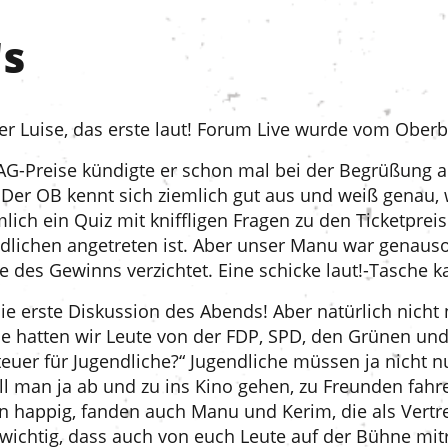
's
er Luise, das erste laut! Forum Live wurde vom Oberb
AG-Preise kündigte er schon mal bei der Begrüßung an
er OB kennt sich ziemlich gut aus und weiß genau, wi
lich ein Quiz mit kniffligen Fragen zu den Ticketpreis
dlichen angetreten ist. Aber unser Manu war genauso 
te des Gewinns verzichtet. Eine schicke laut!-Tasche 
 die erste Diskussion des Abends! Aber natürlich nich
de hatten wir Leute von der FDP, SPD, den Grünen un
euer für Jugendliche?“ Jugendliche müssen ja nicht 
will man ja ab und zu ins Kino gehen, zu Freunden fahr
n happig, fanden auch Manu und Kerim, die als Vertre
wichtig, dass auch von euch Leute auf der Bühne mitr