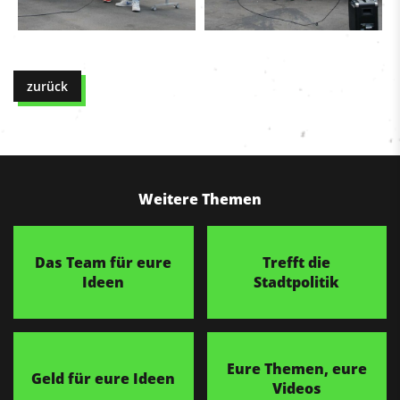
zurück
Weitere Themen
Das Team für eure
Trefft die
Ideen
Stadtpolitik
Eure Themen, eure
Geld für eure Ideen
Videos