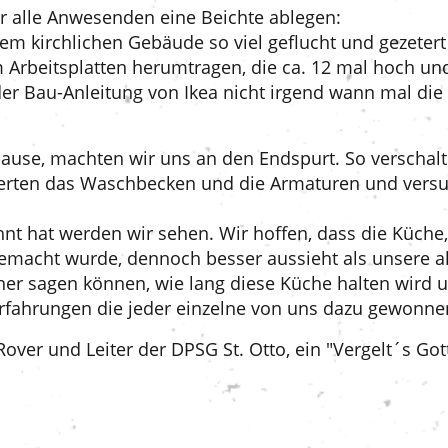
ür alle Anwesenden eine Beichte ablegen:
inem kirchlichen Gebäude so viel geflucht und gezetert
m Arbeitsplatten herumtragen, die ca. 12 mal hoch un
der Bau-Anleitung von Ikea nicht irgend wann mal die
ause, machten wir uns an den Endspurt. So verschal
llierten das Waschbecken und die Armaturen und vers
hnt hat werden wir sehen. Wir hoffen, dass die Küche,
macht wurde, dennoch besser aussieht als unsere al
er sagen können, wie lang diese Küche halten wird un
ie Erfahrungen die jeder einzelne von uns dazu gewonne
 Rover und Leiter der DPSG St. Otto, ein "Vergelt´s Go