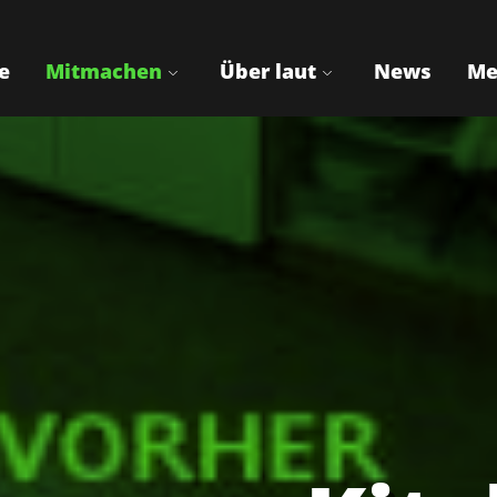
e
Mitmachen
Über laut
News
Me