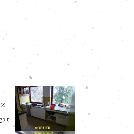
ass
galt