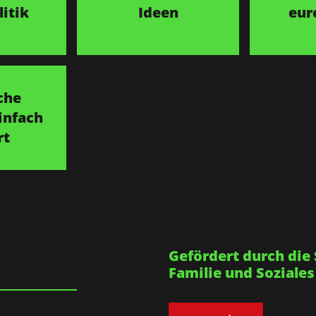
itik
Ideen
eur
che
infach
rt
Gefördert durch die 
Familie und Soziales