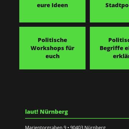
eure Ideen
Stadtpol
Politische
Politis
Workshops für
Begriffe e
euch
erklä
laut! Nürnberg
Marientorgraben 9 • 90403 Nürnberg