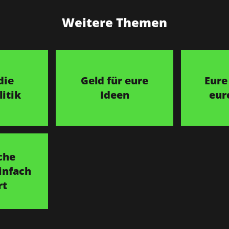
Weitere Themen
die
Geld für eure
Eure
itik
Ideen
eur
che
infach
rt