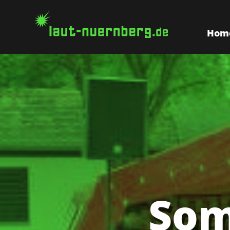
Hom
Som