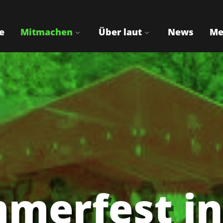
e
Mitmachen
Über laut
News
Me
merfest in