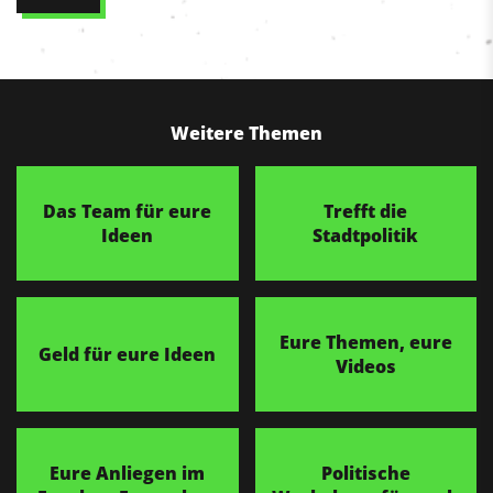
Weitere Themen
Das Team für eure
Trefft die
Ideen
Stadtpolitik
Eure Themen, eure
Geld für eure Ideen
Videos
Eure Anliegen im
Politische