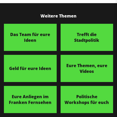
Weitere Themen
Das Team für eure
Trefft die
Ideen
Stadtpolitik
Eure Themen, eure
Geld für eure Ideen
Videos
Eure Anliegen im
Politische
Franken Fernsehen
Workshops für euch